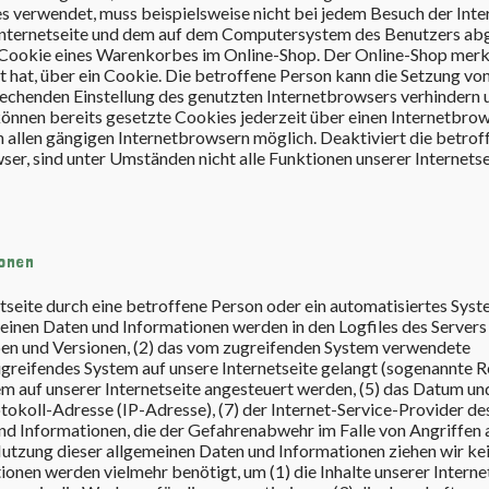
ies verwendet, muss beispielsweise nicht bei jedem Besuch der Inte
r Internetseite und dem auf dem Computersystem des Benutzers ab
 Cookie eines Warenkorbes im Online-Shop. Der Online-Shop merkt
gt hat, über ein Cookie. Die betroffene Person kann die Setzung v
sprechenden Einstellung des genutzten Internetbrowsers verhindern 
önnen bereits gesetzte Cookies jederzeit über einen Internetbro
 allen gängigen Internetbrowsern möglich. Deaktiviert die betrof
er, sind unter Umständen nicht alle Funktionen unserer Internetse
ionen
etseite durch eine betroffene Person oder ein automatisiertes Syst
einen Daten und Informationen werden in den Logfiles des Servers
en und Versionen, (2) das vom zugreifenden System verwendete
ugreifendes System auf unsere Internetseite gelangt (sogenannte Re
m auf unserer Internetseite angesteuert werden, (5) das Datum un
Protokoll-Adresse (IP-Adresse), (7) der Internet-Service-Provider de
nd Informationen, die der Gefahrenabwehr im Falle von Angriffen 
utzung dieser allgemeinen Daten und Informationen ziehen wir ke
onen werden vielmehr benötigt, um (1) die Inhalte unserer Interne