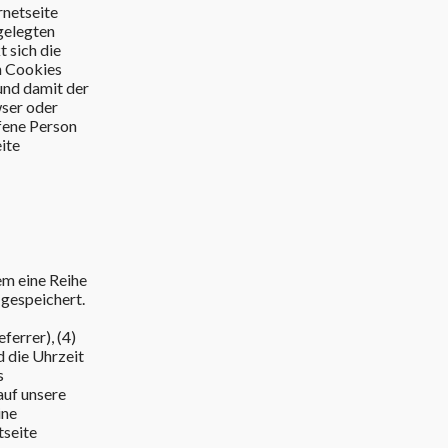
rnetseite
gelegten
 sich die
on Cookies
und damit der
wser oder
fene Person
ite
em eine Reihe
 gespeichert.
ferrer), (4)
d die Uhrzeit
s
auf unsere
ine
tseite