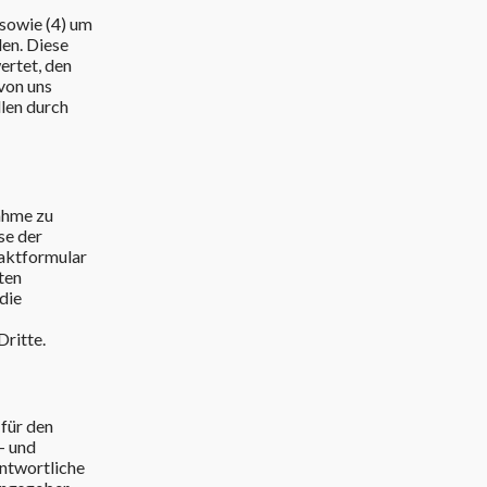
 sowie (4) um
len. Diese
ertet, den
von uns
len durch
nahme zu
se der
taktformular
ten
die
ritte.
 für den
- und
antwortliche