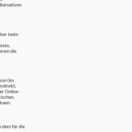
lternativen
eber beim
e
isten,
erem die
rson (im
indirekt,
er Online-
ischen,
 kann.
n dem für die