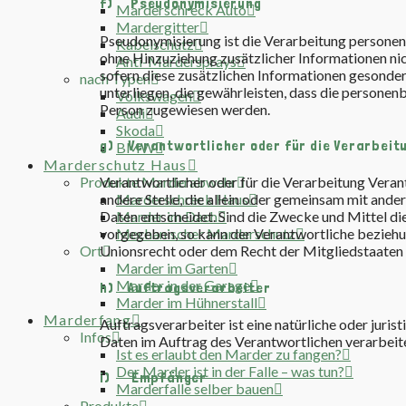
f) Pseudonymisierung
Marderschreck Auto
Mardergitter
Pseudonymisierung ist die Verarbeitung persone
Kabelschutz
ohne Hinzuziehung zusätzlicher Informationen ni
Anti-Mardersprays
sofern diese zusätzlichen Informationen gesond
nach Typen
unterliegen, die gewährleisten, dass die personenb
Volkswagen
Person zugewiesen werden.
Audi
Skoda
g) Verantwortlicher oder für die Verarbeit
BMW
Marderschutz Haus
Produkte Marderabwehr
Verantwortlicher oder für die Verarbeitung Verant
Marderschreck Haus
andere Stelle, die allein oder gemeinsam mit an
Marder im Dach
Daten entscheidet. Sind die Zwecke und Mittel di
Mechanischer Marderschutz
vorgegeben, so kann der Verantwortliche bezieh
Ort
Unionsrecht oder dem Recht der Mitgliedstaaten
Marder im Garten
Marder in der Garage
h) Auftragsverarbeiter
Marder im Hühnerstall
Marderfang
Auftragsverarbeiter ist eine natürliche oder juri
Infos
Daten im Auftrag des Verantwortlichen verarbeit
Ist es erlaubt den Marder zu fangen?
Der Marder ist in der Falle – was tun?
i) Empfänger
Marderfalle selber bauen
Produkte