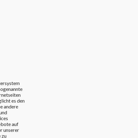
tersystem
 sogenannte
rnetseiten
licht es den
ie andere
 und
ices
ebote auf
er unserer
e zu