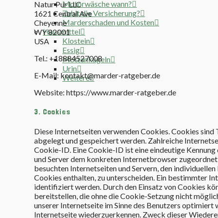
Motorwäsche wann?
Natur Pur LLC
Zahlt die Versicherung?
1621 Central Ave
Marderschaden und Kosten
Cheyenne
Hausmittel
WY 82001
Klostein
USA
Essig
Tel.:
+18884527008
Mottenkugeln
Urin
E-Mail: kontakt@marder-ratgeber.de
Weitere
Website: https://www.marder-ratgeber.de
3. Cookies
Diese Internetseiten verwenden Cookies. Cookies sind
abgelegt und gespeichert werden. Zahlreiche Internets
Cookie-ID. Eine Cookie-ID ist eine eindeutige Kennung 
und Server dem konkreten Internetbrowser zugeordnet 
besuchten Internetseiten und Servern, den individuelle
Cookies enthalten, zu unterscheiden. Ein bestimmter I
identifiziert werden. Durch den Einsatz von Cookies kö
bereitstellen, die ohne die Cookie-Setzung nicht mögli
unserer Internetseite im Sinne des Benutzers optimiert
Internetseite wiederzuerkennen. Zweck dieser Wiederer