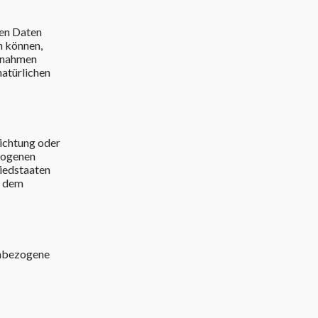
nen Daten
n können,
aßnahmen
natürlichen
richtung oder
ezogenen
liedstaaten
h dem
nenbezogene