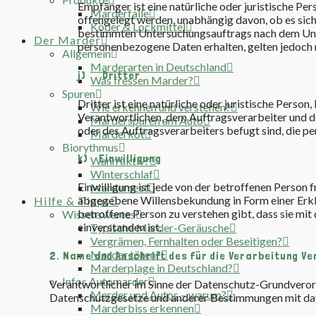
Empfänger ist eine natürliche oder juristische Pe
Marderfalle
offengelegt werden, unabhängig davon, ob es sich 
Köder & Lockmittel
bestimmten Untersuchungsauftrags nach dem Uni
Der Marder
personenbezogene Daten erhalten, gelten jedoch 
Allgemein
Marderarten in Deutschland
j) Dritter
Was fressen Marder?
Spuren
Dritter ist eine natürliche oder juristische Perso
Wie erkennen und verstehen?
Verantwortlichen, dem Auftragsverarbeiter und d
Marderspuren am Auto
oder des Auftragsverarbeiters befugt sind, die 
Marderkot
Biorythmus
k) Einwilligung
Wann aktiv?
Winterschlaf
Einwilligung ist jede von der betroffenen Person 
Mardernest
abgegebene Willensbekundung in Form einer Erklä
Hilfe & Tipps
betroffene Person zu verstehen gibt, dass sie m
Wissenswertes
einverstanden ist.
Typische Marder-Geräusche
Vergrämen, Fernhalten oder Beseitigen?
Marder töten?
2. Name und Anschrift des für die Verarbeitung V
Marderplage in Deutschland?
Infos Automarder
Verantwortlicher im Sinne der Datenschutz-Grundverord
Marder und Autos – warum?
Datenschutzgesetze und anderer Bestimmungen mit date
Marderbiss erkennen