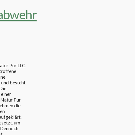
atur Pur LLC.
troffene
ine
 und besteht
 Die
 einer
 Natur Pur
nehmen die
ten
aufgeklärt.
esetzt, um
. Dennoch
ht