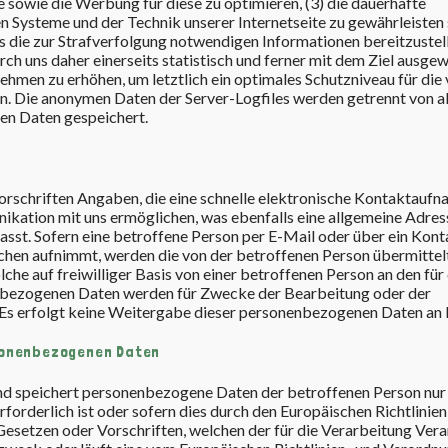
ite sowie die Werbung für diese zu optimieren, (3) die dauerhafte
n Systeme und der Technik unserer Internetseite zu gewährleisten
s die zur Strafverfolgung notwendigen Informationen bereitzustel
 uns daher einerseits statistisch und ferner mit dem Ziel ausgew
hmen zu erhöhen, um letztlich ein optimales Schutzniveau für die 
. Die anonymen Daten der Server-Logfiles werden getrennt von al
en Daten gespeichert.
Vorschriften Angaben, die eine schnelle elektronische Kontaktauf
ation mit uns ermöglichen, was ebenfalls eine allgemeine Adres
sst. Sofern eine betroffene Person per E-Mail oder über ein Kon
chen aufnimmt, werden die von der betroffenen Person übermittel
e auf freiwilliger Basis von einer betroffenen Person an den für 
nbezogenen Daten werden für Zwecke der Bearbeitung oder der
Es erfolgt keine Weitergabe dieser personenbezogenen Daten an D
sonenbezogenen Daten
und speichert personenbezogene Daten der betroffenen Person nur
forderlich ist oder sofern dies durch den Europäischen Richtlinien
setzen oder Vorschriften, welchen der für die Verarbeitung Ver