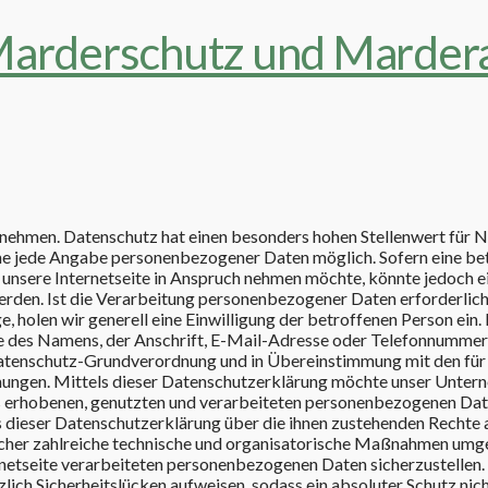
rnehmen. Datenschutz hat einen besonders hohen Stellenwert für N
ohne jede Angabe personenbezogener Daten möglich. Sofern eine be
unsere Internetseite in Anspruch nehmen möchte, könnte jedoch e
rden. Ist die Verarbeitung personenbezogener Daten erforderlich
, holen wir generell eine Einwilligung der betroffenen Person ein.
 des Namens, der Anschrift, E-Mail-Adresse oder Telefonnummer
 Datenschutz-Grundverordnung und in Übereinstimmung mit den für
ungen. Mittels dieser Datenschutzerklärung möchte unser Unter
s erhobenen, genutzten und verarbeiteten personenbezogenen Da
s dieser Datenschutzerklärung über die ihnen zustehenden Rechte 
licher zahlreiche technische und organisatorische Maßnahmen umg
ernetseite verarbeiteten personenbezogenen Daten sicherzustellen
ich Sicherheitslücken aufweisen, sodass ein absoluter Schutz nic