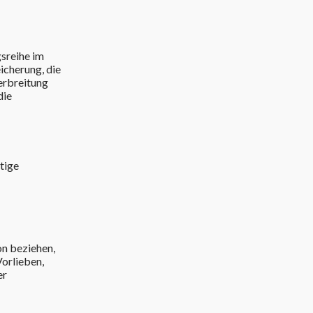
gsreihe im
icherung, die
erbreitung
die
tige
on beziehen,
Vorlieben,
er