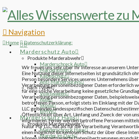
Navigation
Home
Datenschutzerklärung:
Marderschutz Auto
Produkte Marderabwehr
Marderschreck Auto
Wir freuen uns sehr über Ihr Interesse an unserem Unte
Mardergitter
Eine Nutzung dieser Internetseiten ist grundsätzlich 
Kabelschutz
Person besondere Services unseres Unternehmens über 
Anti-Mardersprays
Verarbeitung personenbezogener Daten erforderlich we
nach Typen
für eine solche Verarbeitung keine gesetzliche Grundlage
Volkswagen
Verarbeitung personenbezogener Daten, beispielsweise
Audi
betroffenen Person, erfolgt stets im Einklang mit der
Skoda
LLC geltenden landesspezifischen Datenschutzbestimm
BMW
Öffentlichkeit über Art, Umfang und Zweck der von un
Marderschutz Haus
informieren. Ferner werden betroffene Personen mittel
Produkte Marderabwehr
Natur Pur LLC hat als für die Verarbeitung Verantwort
Marderschreck Haus
einen möglichst lückenlosen Schutz der über diese Int
Marder im Dach
können Internetbasierte Datenübertragungen grundsätzl