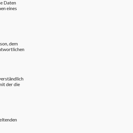
ne Daten
men eines
rson, dem
ntwortlichen
verständlich
it der die
geltenden