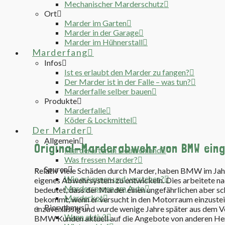
Mechanischer Marderschutz
Ort
Marder im Garten
Marder in der Garage
Marder im Hühnerstall
Marderfang
Infos
Ist es erlaubt den Marder zu fangen?
Der Marder ist in der Falle – was tun?
Marderfalle selber bauen
Produkte
Marderfalle
Köder & Lockmittel
Der Marder
Allgemein
Original-Marderabwehr von BMW eing
Marderarten in Deutschland
Was fressen Marder?
Spuren
Relativ viele Schäden durch Marder, haben BMW im Jah
Wie erkennen und verstehen?
eigenes Abwehrsystem zu entwickeln. Dies arbeitete 
Marderspuren am Auto
bedeutet, dass der Marder einen ungefährlichen aber 
Marderkot
bekommt, wenn er versucht in den Motorraum einzusteig
Biorythmus
unzuverlässig und wurde wenige Jahre später aus dem
Wann aktiv?
BMW Kunden aktuell auf die Angebote von anderen Hers