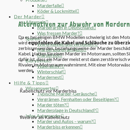
Marderfalle
Köder & Lockmittel
Der Marder
Allgemein
Alternativen zur Abwehr von Marder
Marderarten in Deutschland
Was fressen Marder?
Da es bei einigen BMW Modellen schwierig ist den Mot
Spuren
wird
empfohlen die Kabel und Schläuche zu überz
Wie erkennen und verstehen?
zerbissen werden, beziehungsweise der Marder beschädig
Marderspuren am Auto
Kabel. Hatten Sie einen Marder im Motorraum, sollten S
Marderkot
dafür ist, dass ein Marder meist erst dann zerstörerisch 
Biorythmus
Rivalen im Motorraum wahrnimmt. Mit einer Motorwäsch
Wann aktiv?
werden.
Winterschlaf
Mardernest
Hilfe & Tipps
Wissenswertes
Kabelschutz vor Marderbiss
Typische Marder-Geräusche
Vergrämen, Fernhalten oder Beseitigen?
Marder töten?
Marderplage in Deutschland?
Infos Automarder
Wellrohr als Kabelschutz
Marder und Autos – warum?
Marderbiss erkennen