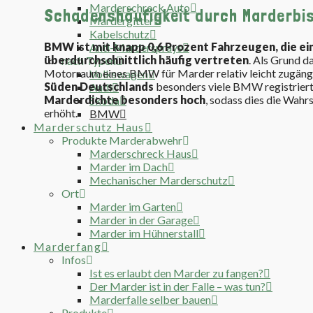
Marderschreck Auto
Schadenshäufigkeit durch Marderbi
Mardergitter
Kabelschutz
BMW ist mit knapp 0,6 Prozent Fahrzeugen, die e
Anti-Mardersprays
überdurchschnittlich häufig vertreten
. Als Grund d
nach Typen
Motorraum eines BMW für Marder relativ leicht zugäng
Volkswagen
Süden Deutschlands
besonders viele BMW registriert. 
Audi
Marderdichte besonders hoch
, sodass dies die Wahr
Skoda
erhöht.
BMW
Marderschutz Haus
Produkte Marderabwehr
Marderschreck Haus
Marder im Dach
Mechanischer Marderschutz
Ort
Marder im Garten
Marder in der Garage
Marder im Hühnerstall
Marderfang
Infos
Ist es erlaubt den Marder zu fangen?
Der Marder ist in der Falle – was tun?
Marderfalle selber bauen
Produkte