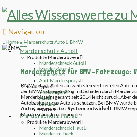
Navigation
Home
Marderschutz Auto
BMW
Marderschutz Auto
Produkte Marderabwehr
Marderschreck Auto
Mardergitter
Marderschutz für BMW-Fahrzeuge: 
Kabelschutz
Anti-Mardersprays
BMW gehört zu den am weitesten verbreiteten Automar
nach Typen
der BMW hat regelmäßig mit Schäden durch Marder zu 
Volkswagen
Marderbisse insgesamt seit 2014 leicht zurück. Aber d
Audi
Autobesitzers das Auto zu schützen. Bei BMW wurde b
Skoda
Autos angepasstes System entwickelt
. BMW empfi
BMW
Marderschreck nachzurüsten.
Marderschutz Haus
Produkte Marderabwehr
Marderschreck Haus
Marder im Dach