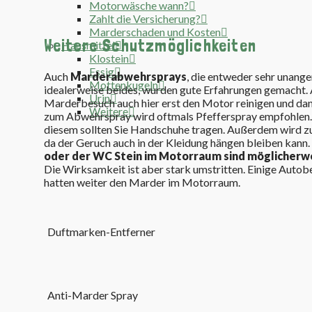
Motorwäsche wann?
Zahlt die Versicherung?
Marderschaden und Kosten
Weitere Schutzmöglichkeiten
Hausmittel
Klostein
Essig
Auch
Marderabwehrsprays
, die entweder sehr unang
Mottenkugeln
idealerweise beides, wurden gute Erfahrungen gemacht. A
Urin
Marderbesuch auch hier erst den Motor reinigen und dan
Weitere
zum Abwehrspray wird oftmals Pfefferspray empfohlen.
diesem sollten Sie Handschuhe tragen. Außerdem wird zu
da der Geruch auch in der Kleidung hängen bleiben kann.
oder der WC Stein im Motorraum sind möglicherwe
Die Wirksamkeit ist aber stark umstritten. Einige Autobe
hatten weiter den Marder im Motorraum.
Duftmarken-Entferner
Anti-Marder Spray