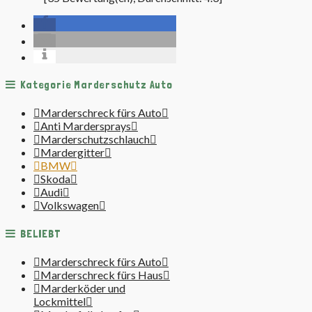
Kategorie Marderschutz Auto
Marderschreck fürs Auto
Anti Mardersprays
Marderschutzschlauch
Mardergitter
BMW
Skoda
Audi
Volkswagen
BELIEBT
Marderschreck fürs Auto
Marderschreck fürs Haus
Marderköder und
Lockmittel