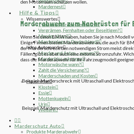
Winterschlaf
den Motorraum schützen wollen.
Mardernest
Hilfe & Tipps
Wissenswertes
Marderabwehr zum Nachrüsten für 
Typische Marder-Geräusche
Vergrämen, Fernhalten oder Beseitigen?
Marder töten?
Wenn Sie einen BMW haben, haben Sie je nach Modell v
Marderplage in Deutschland?
Einige Firmen bieten Marderabwehr an, die auch für BMW
Infos Automarder
der Marderschreck den notwendigen Strom meist direkt 
Marder und Autos – warum?
Fällen, gibt es aber auch eine externe Stromzufuhr. Wicht
Marderbiss erkennen
dass die Marderabwehr für ihr Fahrzeugmodell geeignet 
Motorwäsche wann?
Zahlt die Versicherung?
Marderschaden und Kosten
Beispiel: Marderschreck mit Ultraschall und Elektros
Hausmittel
Klostein
Essig
Mottenkugeln
Urin
Beispiel: Marderschutz mit Ultraschall und Elektrosch
Weitere
Marderschutz Auto
Produkte Marderabwehr