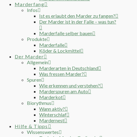
Marderfang
Infos
Ist es erlaubt den Marder zu fangen?
Der Marder ist in der Falle – was tun?
Marderfalle selber bauen
Produkte
Marderfalle
Köder & Lockmittel
Der Marder
Allgemein
Marderarten in Deutschland
Was fressen Marder?
Spuren
Wie erkennen und verstehen?
Marderspuren am Auto
Marderkot
Biorythmus
Wann aktiv?
Winterschlaf
Mardernest
Hilfe & Tipps
Wissenswertes