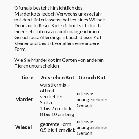
Oftmals besteht hinsichtlich des
Marderkots jedoch Verwechslungsgefahr
mit den Hinterlassenschaften eines Wiesels.
Denn auch dieser Kot zeichnet sich durch
einen sehr intensiven und unangenehmen
Geruch aus. Allerdings ist auch dieser Kot
kleiner und besitzt vor allem eine andere
Form.
Wie Sie Marderkot im Garten von anderen
Tieren unterscheiden
Tiere
Aussehen Kot
Geruch Kot
wurstförmig –
oft mit
intensiv-
verdrehter
Marder
unangenehmer
Spitze
Geruch
1 bis 2 cm dick
8 bis 10 cm lang
intensiv-
gedrehte Form
Wiesel
unangenehmer
0,5 bis 1 cm dick
Geruch