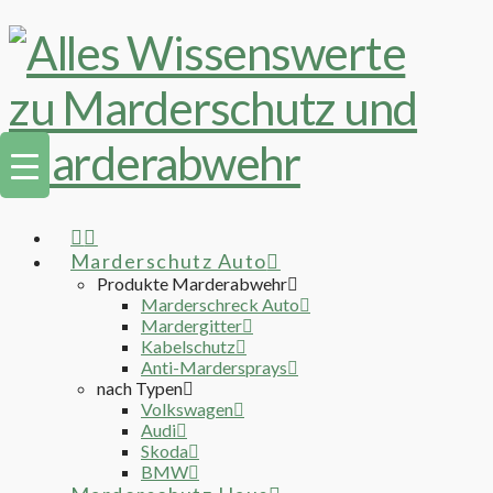
Marderschutz Auto
Produkte Marderabwehr
Marderschreck Auto
Mardergitter
Kabelschutz
Anti-Mardersprays
nach Typen
Volkswagen
Audi
Skoda
BMW