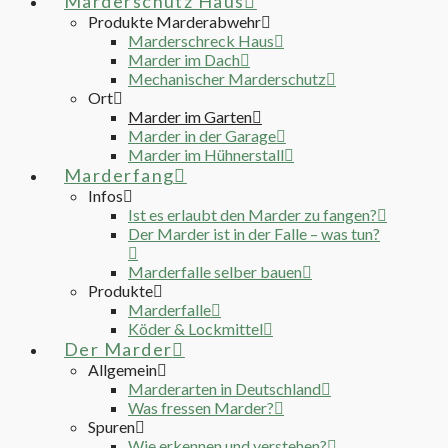
Marderschutz Haus
Produkte Marderabwehr
Marderschreck Haus
Marder im Dach
Mechanischer Marderschutz
Ort
Marder im Garten
Marder in der Garage
Marder im Hühnerstall
Marderfang
Infos
Ist es erlaubt den Marder zu fangen?
Der Marder ist in der Falle – was tun?
Marderfalle selber bauen
Produkte
Marderfalle
Köder & Lockmittel
Der Marder
Allgemein
Marderarten in Deutschland
Was fressen Marder?
Spuren
Wie erkennen und verstehen?