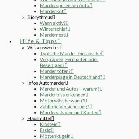
Marderspuren am Auto
Marderkot
Biorythmus
Wann aktiv?
Winterschlaf
Mardernest
Hilfe & Tipps
Wissenswertes
Typische Marder-Geräusche
Vergrämen, Fernhalten oder
Beseitigen?
Marder töten?
Marderplage in Deutschland?
Infos Automarder
Marder und Autos – warum?
Marderbiss erkennen
Motorwäsche wann?
Zahlt die Versicherung?
Marderschaden und Kosten
Hausmittel
Klostein
Essig
Mottenkugeln