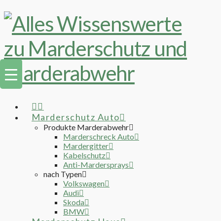
Marderschutz Auto
Produkte Marderabwehr
Marderschreck Auto
Mardergitter
Kabelschutz
Anti-Mardersprays
nach Typen
Volkswagen
Audi
Skoda
BMW