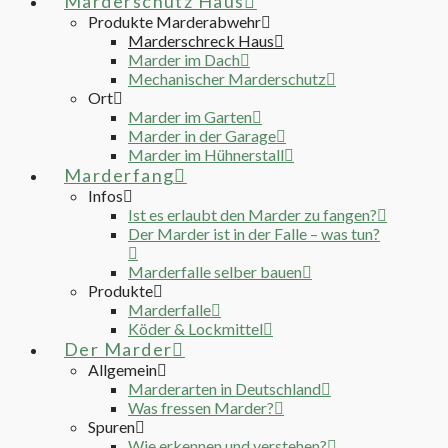
Marderschutz Haus
Produkte Marderabwehr
Marderschreck Haus
Marder im Dach
Mechanischer Marderschutz
Ort
Marder im Garten
Marder in der Garage
Marder im Hühnerstall
Marderfang
Infos
Ist es erlaubt den Marder zu fangen?
Der Marder ist in der Falle – was tun?
Marderfalle selber bauen
Produkte
Marderfalle
Köder & Lockmittel
Der Marder
Allgemein
Marderarten in Deutschland
Was fressen Marder?
Spuren
Wie erkennen und verstehen?