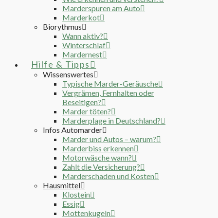
Marderspuren am Auto
Marderkot
Biorythmus
Wann aktiv?
Winterschlaf
Mardernest
Hilfe & Tipps
Wissenswertes
Typische Marder-Geräusche
Vergrämen, Fernhalten oder
Beseitigen?
Marder töten?
Marderplage in Deutschland?
Infos Automarder
Marder und Autos – warum?
Marderbiss erkennen
Motorwäsche wann?
Zahlt die Versicherung?
Marderschaden und Kosten
Hausmittel
Klostein
Essig
Mottenkugeln