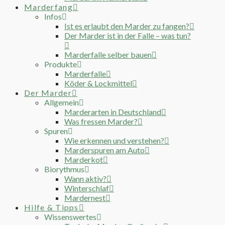
Marderfang
Infos
Ist es erlaubt den Marder zu fangen?
Der Marder ist in der Falle – was tun?
Marderfalle selber bauen
Produkte
Marderfalle
Köder & Lockmittel
Der Marder
Allgemein
Marderarten in Deutschland
Was fressen Marder?
Spuren
Wie erkennen und verstehen?
Marderspuren am Auto
Marderkot
Biorythmus
Wann aktiv?
Winterschlaf
Mardernest
Hilfe & Tipps
Wissenswertes