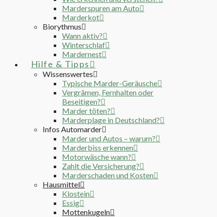
Marderspuren am Auto
Marderkot
Biorythmus
Wann aktiv?
Winterschlaf
Mardernest
Hilfe & Tipps
Wissenswertes
Typische Marder-Geräusche
Vergrämen, Fernhalten oder
Beseitigen?
Marder töten?
Marderplage in Deutschland?
Infos Automarder
Marder und Autos – warum?
Marderbiss erkennen
Motorwäsche wann?
Zahlt die Versicherung?
Marderschaden und Kosten
Hausmittel
Klostein
Essig
Mottenkugeln