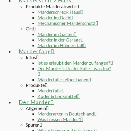
Marderschutz Haus
Produkte Marderabwehr
Marderschreck Haus
Marder im Dach
Mechanischer Marderschutz
Ort
Marder im Garten
Marder in der Garage
Marder im Hühnerstall
Marderfang
Infos
Ist es erlaubt den Marder zu fangen?
Der Marder ist in der Falle – was tun?
Marderfalle selber bauen
Produkte
Marderfalle
Köder & Lockmittel
Der Marder
Allgemein
Marderarten in Deutschland
Was fressen Marder?
Spuren
Wie erkennen und verstehen?