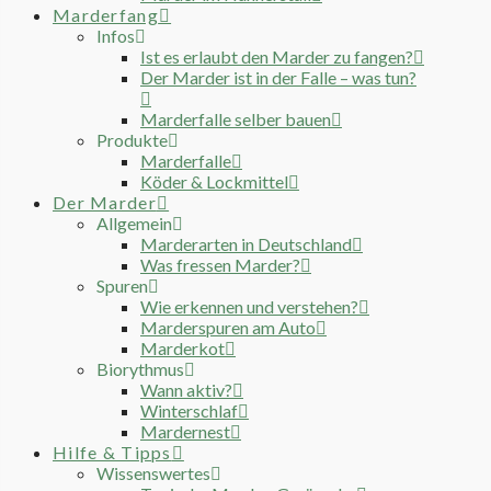
Marderfang
Infos
Ist es erlaubt den Marder zu fangen?
Der Marder ist in der Falle – was tun?
Marderfalle selber bauen
Produkte
Marderfalle
Köder & Lockmittel
Der Marder
Allgemein
Marderarten in Deutschland
Was fressen Marder?
Spuren
Wie erkennen und verstehen?
Marderspuren am Auto
Marderkot
Biorythmus
Wann aktiv?
Winterschlaf
Mardernest
Hilfe & Tipps
Wissenswertes