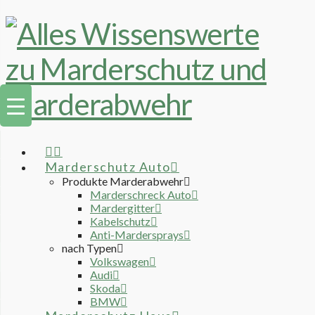
Marderschutz Auto
Produkte Marderabwehr
Marderschreck Auto
Mardergitter
Kabelschutz
Anti-Mardersprays
nach Typen
Volkswagen
Audi
Skoda
BMW