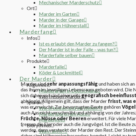
Mechanischer Marderschutz
Ort
Marder im Garten
Marder in der Garage
Marder im Hühnerstall
Marderfang
Infos
Ist es erlaubt den Marder zu fangen?
Der Marder ist in der Falle – was tun?
Marderfalle selber bauen
Produkte
Marderfalle
Köder & Lockmittel
Der Marder
Marder sind
sehr anpassungsfähig
und haben sich an
Allgemein
das ihnen im jeweiligen Lebensraum geboten wird. Die 
Marderarten in Deutschland
sich daher und sind einerseits
geografisch beeinfluss
Was fressen Marder?
abhängig. Allgemein gilt, dass der Marder
frisst, was 
Spuren
was er erwischt. Zur bevorzugten Beute gehören
Vögel
Wie erkennen und verstehen?
auch Aas nicht verschmäht und abhängig von der Jahresz
Marderspuren am Auto
Früchte, Nüsse oder Beeren
erweitert. Für viele Ma
Marderkot
fressen die Eier oder auch die Jungvögel. Ist die Beute 
Biorythmus
werden, dann versteckt der Marder den Rest. Der Steinm
Wann aktiv?
daher sind Hühnereier besonders begehrt. Leicht zu trans