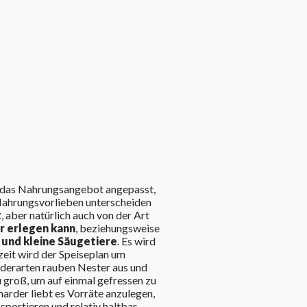
 das Nahrungsangebot angepasst,
Nahrungsvorlieben unterscheiden
t
, aber natürlich auch von der Art
er erlegen kann
, beziehungsweise
 und kleine Säugetiere
. Es wird
eit wird der Speiseplan um
rderarten rauben Nester aus und
zu groß, um auf einmal gefressen zu
arder liebt es Vorräte anzulegen,
portieren und relativ haltbar.