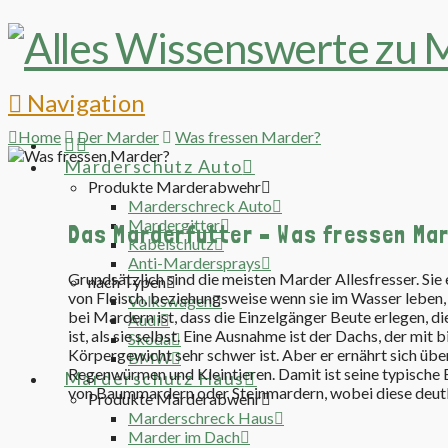
Navigation
Home
Der Marder
Was fressen Marder?
Marderschutz Auto
Produkte Marderabwehr
Marderschreck Auto
Mardergitter
Das Marderfutter – Was fressen Ma
Kabelschutz
Anti-Mardersprays
Grundsätzlich sind die meisten Marder Allesfresser. Si
nach Typen
von Fleisch, beziehungsweise wenn sie im Wasser leben, 
Volkswagen
bei Mardern ist, dass die Einzelgänger Beute erlegen, d
Audi
ist, als sie selbst. Eine Ausnahme ist der Dachs, der mit
Skoda
Körpergewicht sehr schwer ist. Aber er ernährt sich üb
BMW
Regenwürmen und Kleintieren. Damit ist seine typische Be
Marderschutz Haus
von Baummardern oder Steinmardern, wobei diese deutlic
Produkte Marderabwehr
Marderschreck Haus
Marder im Dach