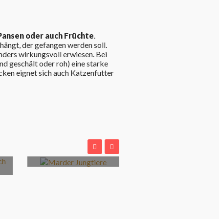
h, Pansen oder auch Früchte
.
ängt, der gefangen werden soll.
nders wirkungsvoll erwiesen. Bei
d geschält oder roh) eine starke
cken eignet sich auch Katzenfutter
Marder-Junge:
Niedlich und
dennoch schädlich