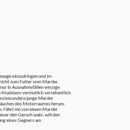
rzeuge einzudringen und im
nicht zum Futter vom Marder.
nur in Ausnahmefällen winzige
m Knabbern vermutlich versehentlich
 insbesondere junge Marder
hläuchen des Motorraumes herum.
e. Fährt ein von einem Marder
ieser den Geruch wahr, will den
lung eines Gegners am