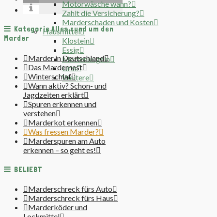
Motorwäsche wann?
Zahlt die Versicherung?
Marderschaden und Kosten
Kategorie Alles rund um den
Hausmittel
Marder
Klostein
Essig
Marder in Deutschland
Mottenkugeln
Das Mardernest
Urin
Winterschlaf
Weitere
Wann aktiv? Schon- und
Jagdzeiten erklärt
Spuren erkennen und
verstehen
Marderkot erkennen
Was fressen Marder?
Marderspuren am Auto
erkennen – so geht es!
BELIEBT
Marderschreck fürs Auto
Marderschreck fürs Haus
Marderköder und
Lockmittel