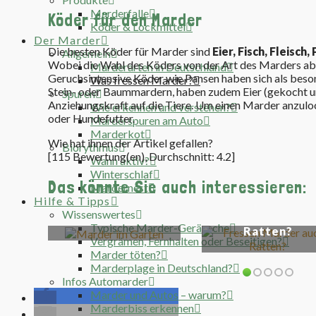
Marderfalle
Köder für den Marder
Köder & Lockmittel
Der Marder
Die besten Köder für Marder sind
Eier, Fisch, Fleisc
Allgemein
Wobei die Wahl des Köders von der Art des Marders abh
Marderarten in Deutschland
Geruchsintensive Köder wie Pansen haben sich als beso
Was fressen Marder?
Stein- oder Baummardern, haben zudem Eier (gekocht un
Spuren
Anziehungskraft auf die Tiere. Um einen Marder anzulo
Wie erkennen und verstehen?
oder Hundefutter.
Marderspuren am Auto
Marderkot
Wie hat ihnen der Artikel gefallen?
Biorythmus
[
115
Bewertung(en), Durchschnitt:
4.2
]
Wann aktiv?
Winterschlaf
Das könnte Sie auch interessieren:
Mardernest
Hilfe & Tipps
Graben Marder
Wissenswertes
Fressen Marder
Löcher im Garten?
Typische Marder-Geräusche
Ratten?
Vergrämen, Fernhalten oder Beseitigen?
Marder töten?
Marderplage in Deutschland?
Infos Automarder
Marder und Autos – warum?
Marderbiss erkennen