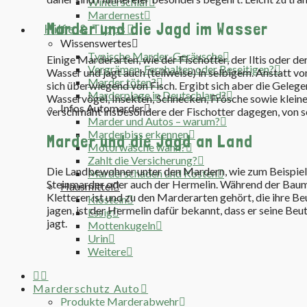
Winterschlaf
Mardernest
Marder und die Jagd im Wasser
Hilfe & Tipps
Wissenswertes
Typische Marder-Geräusche
Einige Marderarten, wie der Fischotter, der Iltis oder 
Vergrämen, Fernhalten oder Beseitigen?
Wasser und jagt auch (teilweise) in selbigem. Anstatt vo
Marder töten?
sich überwiegend von Fisch. Ergibt sich aber die Gelegen
Marderplage in Deutschland?
Wasservögel, Insekten, Schnecken, Frösche sowie kleine
Infos Automarder
verschmäht insbesondere der Fischotter dagegen, von 
Marder und Autos – warum?
Marderbiss erkennen
Marder und die Jagd an Land
Motorwäsche wann?
Zahlt die Versicherung?
Die Landbewohner unter den Mardern, wie zum Beispie
Marderschaden und Kosten
Steinmarder oder auch der Hermelin. Während der Baum
Hausmittel
Kletterer ist und zu den Marderarten gehört, die ihre 
Klostein
jagen, ist der Hermelin dafür bekannt, dass er seine B
Essig
jagt.
Mottenkugeln
Urin
Weitere
Marderschutz Auto
Produkte Marderabwehr