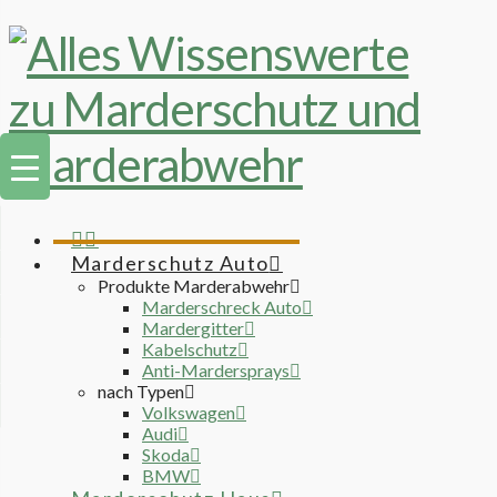
Marderschutz Auto
Produkte Marderabwehr
Marderschreck Auto
Mardergitter
Kabelschutz
Anti-Mardersprays
nach Typen
Volkswagen
Audi
Skoda
BMW