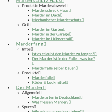
Marderschutz Haus
Produkte Marderabwehr
Marderschreck Haus
Marder im Dach
Mechanischer Marderschutz
Ort
Marder im Garten
Marder in der Garage
Marder im Hühnerstall
Marderfang
Infos
Ist es erlaubt den Marder zu fangen?
Der Marder ist in der Falle – was tun?
Marderfalle selber bauen
Produkte
Marderfalle
Köder & Lockmittel
Der Marder
Allgemein
Marderarten in Deutschland
Was fressen Marder?
Spuren
Wie erkennen und verstehen?