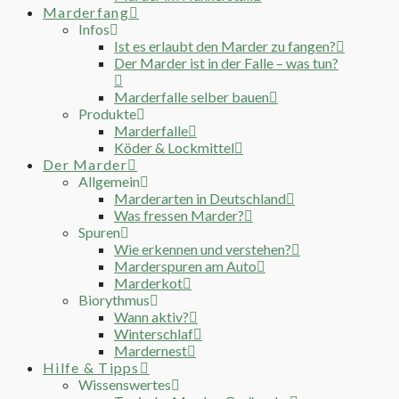
Marderfang
Infos
Ist es erlaubt den Marder zu fangen?
Der Marder ist in der Falle – was tun?
Marderfalle selber bauen
Produkte
Marderfalle
Köder & Lockmittel
Der Marder
Allgemein
Marderarten in Deutschland
Was fressen Marder?
Spuren
Wie erkennen und verstehen?
Marderspuren am Auto
Marderkot
Biorythmus
Wann aktiv?
Winterschlaf
Mardernest
Hilfe & Tipps
Wissenswertes