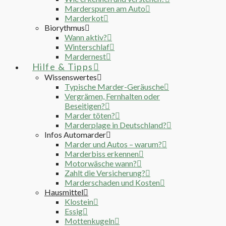
Marderspuren am Auto
Marderkot
Biorythmus
Wann aktiv?
Winterschlaf
Mardernest
Hilfe & Tipps
Wissenswertes
Typische Marder-Geräusche
Vergrämen, Fernhalten oder
Beseitigen?
Marder töten?
Marderplage in Deutschland?
Infos Automarder
Marder und Autos – warum?
Marderbiss erkennen
Motorwäsche wann?
Zahlt die Versicherung?
Marderschaden und Kosten
Hausmittel
Klostein
Essig
Mottenkugeln