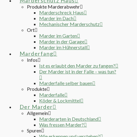
Marderschutz Haus
Produkte Marderabwehr
Marderschreck Haus
Marder im Dach
Mechanischer Marderschutz
Ort
Marder im Garten
Marder in der Garage
Marder im Hühnerstall
Marderfang
Infos
Ist es erlaubt den Marder zu fangen?
Der Marder ist in der Falle – was tun?
Marderfalle selber bauen
Produkte
Marderfalle
Köder & Lockmittel
Der Marder
Allgemein
Marderarten in Deutschland
Was fressen Marder?
Spuren
Wie erkennen und verstehen?