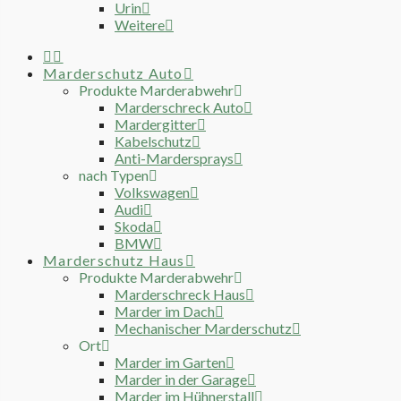
Urin
Weitere
Marderschutz Auto
Produkte Marderabwehr
Marderschreck Auto
Mardergitter
Kabelschutz
Anti-Mardersprays
nach Typen
Volkswagen
Audi
Skoda
BMW
Marderschutz Haus
Produkte Marderabwehr
Marderschreck Haus
Marder im Dach
Mechanischer Marderschutz
Ort
Marder im Garten
Marder in der Garage
Marder im Hühnerstall