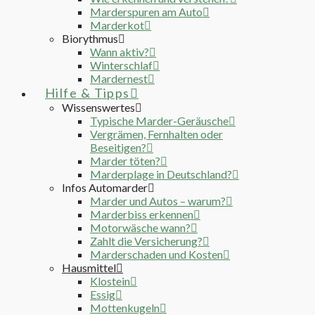
Marderspuren am Auto
Marderkot
Biorythmus
Wann aktiv?
Winterschlaf
Mardernest
Hilfe & Tipps
Wissenswertes
Typische Marder-Geräusche
Vergrämen, Fernhalten oder
Beseitigen?
Marder töten?
Marderplage in Deutschland?
Infos Automarder
Marder und Autos – warum?
Marderbiss erkennen
Motorwäsche wann?
Zahlt die Versicherung?
Marderschaden und Kosten
Hausmittel
Klostein
Essig
Mottenkugeln