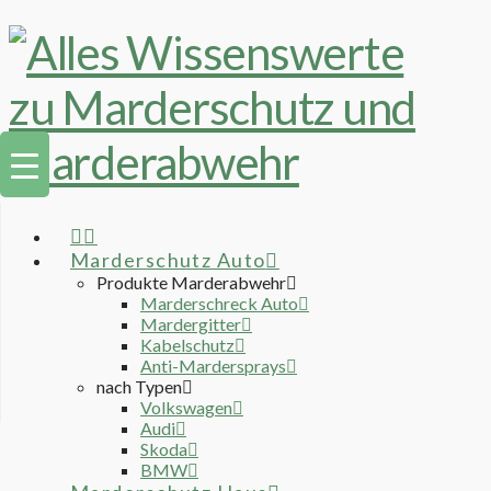
Marderschutz Auto
Produkte Marderabwehr
Marderschreck Auto
Mardergitter
Kabelschutz
Anti-Mardersprays
nach Typen
Volkswagen
Audi
Skoda
BMW