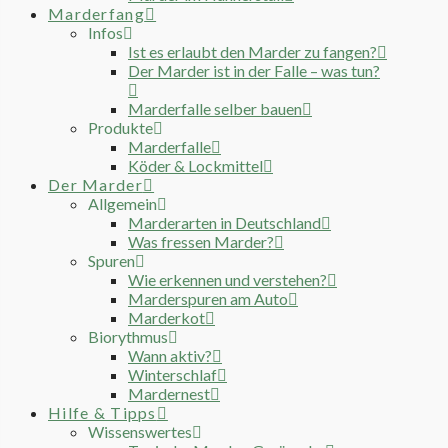
Marderfang
Infos
Ist es erlaubt den Marder zu fangen?
Der Marder ist in der Falle – was tun?
Marderfalle selber bauen
Produkte
Marderfalle
Köder & Lockmittel
Der Marder
Allgemein
Marderarten in Deutschland
Was fressen Marder?
Spuren
Wie erkennen und verstehen?
Marderspuren am Auto
Marderkot
Biorythmus
Wann aktiv?
Winterschlaf
Mardernest
Hilfe & Tipps
Wissenswertes